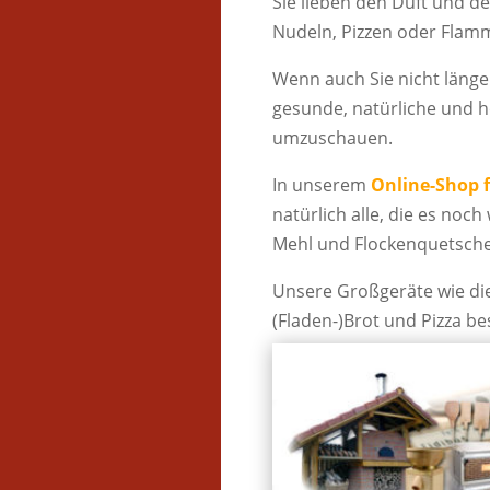
Sie lieben den Duft und 
Nudeln, Pizzen oder Flam
Wenn auch Sie nicht läng
gesunde, natürliche und ho
umzuschauen.
In unserem
Online-Shop 
natürlich alle, die es noc
Mehl und Flockenquetschen
Unsere Großgeräte wie di
(Fladen-)Brot und Pizza be