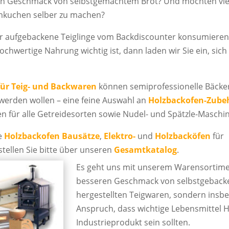
den Geschmack von selbstgemachtem Brot? Und möchten viell
mkuchen selber zu machen?
er aufgebackene Teiglinge vom Backdiscounter konsumiere
chwertige Nahrung wichtig ist, dann laden wir Sie ein, sich
für Teig- und Backwaren
können semiprofessionelle Bäcke
h werden wollen – eine feine Auswahl an
Holzbackofen-Zube
 für alle Getreidesorten sowie Nudel- und Spätzle-Maschi
e
Holzbackofen Bausätze
,
Elektro-
und
Holzbacköfen
für
stellen Sie bitte über unseren
Gesamtkatalog
.
Es geht uns mit unserem Warensortime
besseren Geschmack von selbstgebacke
hergestellten Teigwaren, sondern ins
Anspruch, dass wichtige Lebensmittel 
Industrieprodukt sein sollten.