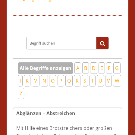
Begriff
suchen
Alle Begriffe anzeigen
A
B
D
E
F
G
I
K
M
N
O
P
Q
R
S
T
U
V
W
Z
Abglänzen – Abstreichen
Mit Hilfe eines Brotstreichers oder großen