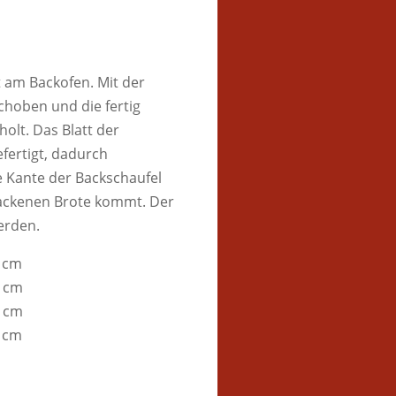
t am Backofen. Mit der
choben und die fertig
olt. Das Blatt der
fertigt, dadurch
e Kante der Backschaufel
backenen Brote kommt. Der
werden.
0 cm
0 cm
0 cm
0 cm