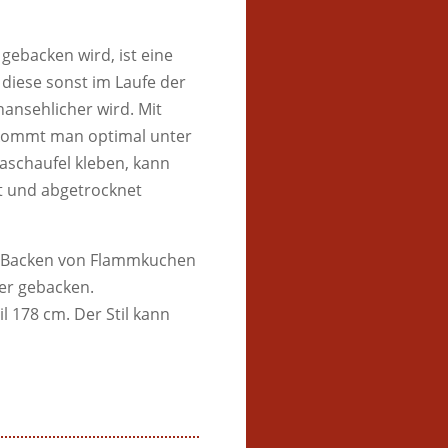
gebacken wird, ist eine
 diese sonst im Laufe der
ansehlicher wird. Mit
 kommt man optimal unter
zaschaufel kleben, kann
t und abgetrocknet
um Backen von Flammkuchen
uer gebacken.
l 178 cm. Der Stil kann