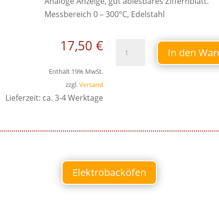
Analoge Anzeige, gut ablesbares Ziffernblatt.
Messbereich 0 – 300°C, Edelstahl
17,50
€
Backofenthermometer
In den War
Menge
Enthält 19% MwSt.
zzgl.
Versand
Lieferzeit: ca. 3-4 Werktage
Elektrobacköfen