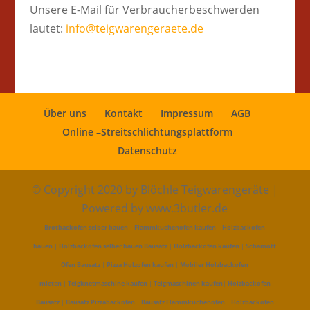
Unsere E-Mail für Verbraucherbeschwerden
lautet:
info@teigwarengeraete.de
Über uns
Kontakt
Impressum
AGB
Online –Streitschlichtungsplattform
Datenschutz
© Copyright 2020 by Blöchle Teigwarengeräte |
Powered by www.3butler.de
Brotbackofen selber bauen
|
Flammkuchenofen kaufen
|
Holzbackofen
bauen
|
Holzbackofen selber bauen Bausatz
|
Holzbackofen kaufen
|
Schamott
Ofen Bausatz
|
Pizza Holzofen kaufen
|
Mobiler Holzbackofen
mieten
|
Teigknetmaschine kaufen
|
Teigmaschinen kaufen
|
Holzbackofen
Bausatz
|
Bausatz Pizzabackofen
|
Bausatz Flammkuchenofen
|
Holzbackofen