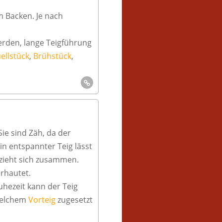
m Backen. Je nach
werden, lange Teigführung
ellstück
,
Brühstück
,
ie sind Zäh, da der
ein entspannter Teig lässt
d zieht sich zusammen.
rhautet.
Ruhezeit kann der Teig
 welchem
Vorteig
zugesetzt