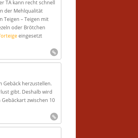
er TA kann recht schnell
on der Mehlqualität
n Teigen – Teigen mit
ezeln oder Brötchen
orteige
eingesetzt
m Gebäck herzustellen.
ust gibt. Deshalb wird
ch Gebäckart zwischen 10