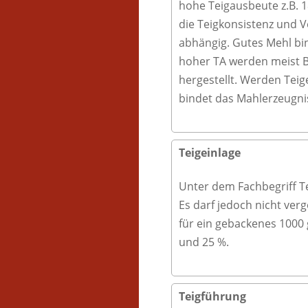
hohe Teigausbeute z.B. 1
die Teigkonsistenz und V
abhängig. Gutes Mehl b
hoher TA werden meist Br
hergestellt. Werden Tei
bindet das Mahlerzeugnis
Teigeinlage
Unter dem Fachbegriff Te
Es darf jedoch nicht ver
für ein gebackenes 1000 
und 25 %.
Teigführung