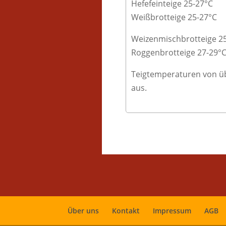
Hefefeinteige 25-27°C
Weißbrotteige 25-27°C
Weizenmischbrotteige 2
Roggenbrotteige 27-29°
Teigtemperaturen von übe
aus.
Über uns
Kontakt
Impressum
AGB