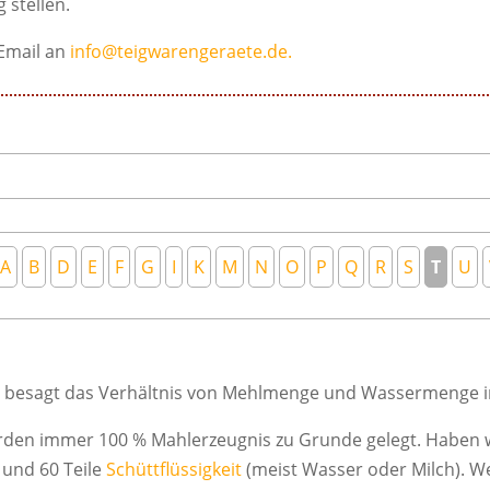
 stellen.
Email an
info@teigwarengeraete.de.
A
B
D
E
F
G
I
K
M
N
O
P
Q
R
S
T
U
e besagt das Verhältnis von Mehlmenge und Wassermenge i
rden immer 100 % Mahlerzeugnis zu Grunde gelegt. Haben w
 und 60 Teile
Schüttflüssigkeit
(meist Wasser oder Milch). W