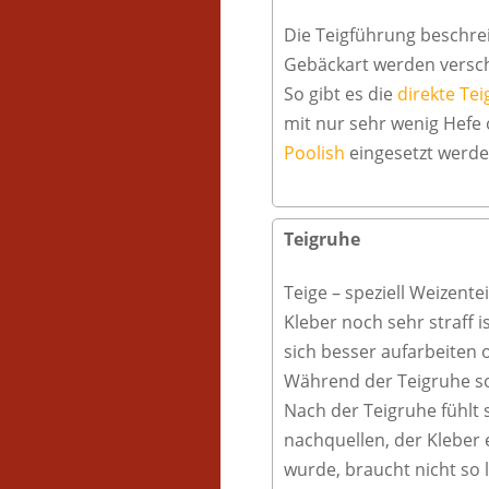
Die Teigführung beschre
Gebäckart werden versc
So gibt es die
direkte Te
mit nur sehr wenig Hefe
Poolish
eingesetzt werde
Teigruhe
Teige – speziell Weizent
Kleber noch sehr straff i
sich besser aufarbeiten o
Während der Teigruhe sol
Nach der Teigruhe fühlt s
nachquellen, der Kleber
wurde, braucht nicht so 