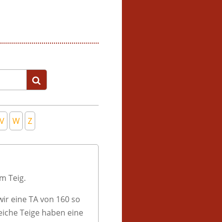
V
W
Z
m Teig.
ir eine TA von 160 so
eiche Teige haben eine