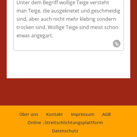
Unter dem Begriff wollige Teige versteht
man Teige, die ausgeknetet und geschmeidig
sind, aber auch nicht mehr klebrig sondern
trocken sind. Wollige Teige sind meist schon
etwas angegart.
Über uns
Kontakt
Impressum
AGB
Online –Streitschlichtungsplattform
Datenschutz