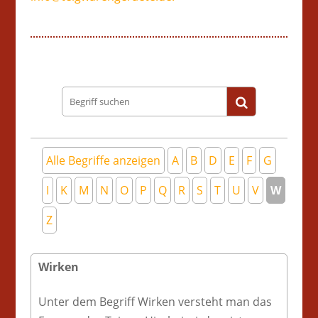
Begriff
suchen
Alle Begriffe anzeigen
A
B
D
E
F
G
I
K
M
N
O
P
Q
R
S
T
U
V
W
Z
Wirken
Unter dem Begriff Wirken versteht man das