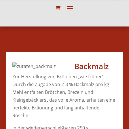
Backmalz
Zur Herstellung von Brötchen „wie früher“.
Durch die Zugabe von 2-3 % Backmalz pro kg
Mehl entfalten Brötchen, Brezeln und
Kleingebäck erst das volle Aroma, erhalten eine
perfekte Bräunung und lang anhaltende
Rösche.
In der wiederverschließbaren 250 g