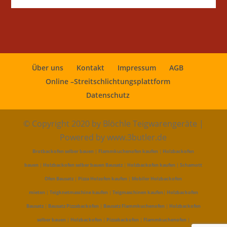
Über uns
Kontakt
Impressum
AGB
Online –Streitschlichtungsplattform
Datenschutz
© Copyright 2020 by Blöchle Teigwarengeräte |
Powered by www.3butler.de
Brotbackofen selber bauen
|
Flammkuchenofen kaufen
|
Holzbackofen
bauen
|
Holzbackofen selber bauen Bausatz
|
Holzbackofen kaufen
|
Schamott
Ofen Bausatz
|
Pizza Holzofen kaufen
|
Mobiler Holzbackofen
mieten
|
Teigknetmaschine kaufen
|
Teigmaschinen kaufen
|
Holzbackofen
Bausatz
|
Bausatz Pizzabackofen
|
Bausatz Flammkuchenofen
|
Holzbackofen
selber bauen
|
Holzbackofen
|
Pizzabackofen
|
Flammkuchenofen
|