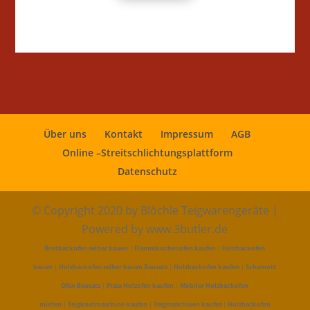
Über uns
Kontakt
Impressum
AGB
Online –Streitschlichtungsplattform
Datenschutz
© Copyright 2020 by Blöchle Teigwarengeräte |
Powered by www.3butler.de
Brotbackofen selber bauen
|
Flammkuchenofen kaufen
|
Holzbackofen
bauen
|
Holzbackofen selber bauen Bausatz
|
Holzbackofen kaufen
|
Schamott
Ofen Bausatz
|
Pizza Holzofen kaufen
|
Mobiler Holzbackofen
mieten
|
Teigknetmaschine kaufen
|
Teigmaschinen kaufen
|
Holzbackofen