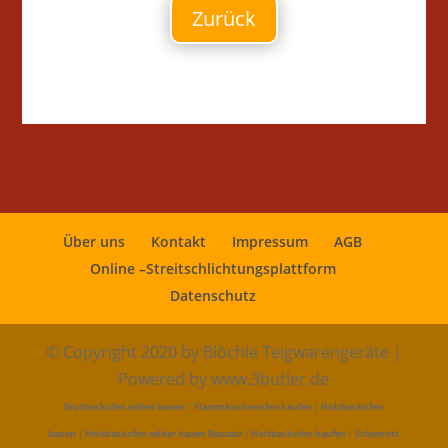
Zurück
Über uns
Kontakt
Impressum
AGB
Online –Streitschlichtungsplattform
Datenschutz
© Copyright 2020 by Blöchle Teigwarengeräte |
Powered by www.3butler.de
Brotbackofen selber bauen
|
Flammkuchenofen kaufen
|
Holzbackofen
bauen
|
Holzbackofen selber bauen Bausatz
|
Holzbackofen kaufen
|
Schamott