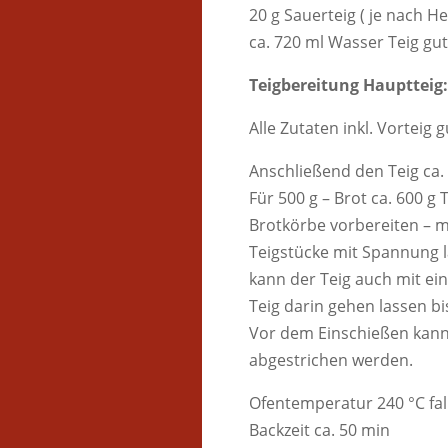
20 g Sauerteig ( je nach Her
ca. 720 ml Wasser Teig gu
Teigbereitung Hauptteig:
Alle Zutaten inkl. Vorteig 
Anschließend den Teig ca. 
Für 500 g – Brot ca. 600 g 
Brotkörbe vorbereiten – 
Teigstücke mit Spannung l
kann der Teig auch mit e
Teig darin gehen lassen bi
Vor dem Einschießen kann
abgestrichen werden.
Ofentemperatur 240 °C fal
Backzeit ca. 50 min