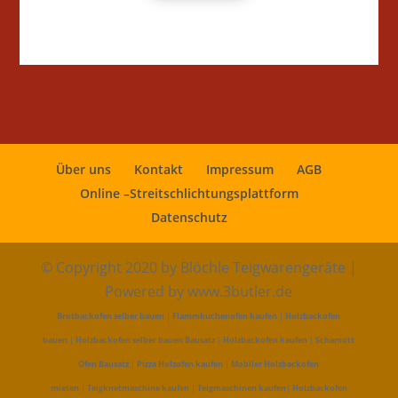
Über uns
Kontakt
Impressum
AGB
Online –Streitschlichtungsplattform
Datenschutz
© Copyright 2020 by Blöchle Teigwarengeräte |
Powered by www.3butler.de
Brotbackofen selber bauen
|
Flammkuchenofen kaufen
|
Holzbackofen
bauen
|
Holzbackofen selber bauen Bausatz
|
Holzbackofen kaufen
|
Schamott
Ofen Bausatz
|
Pizza Holzofen kaufen
|
Mobiler Holzbackofen
mieten
|
Teigknetmaschine kaufen
|
Teigmaschinen kaufen
|
Holzbackofen