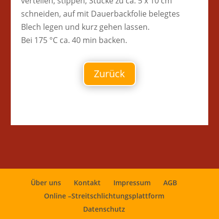
verteilen, stippen, Stücke zu ca. 5 x 10 cm
schneiden, auf mit Dauerbackfolie belegtes
Blech legen und kurz gehen lassen.
Bei 175 °C ca. 40 min backen.
Zurück
Über uns
Kontakt
Impressum
AGB
Online –Streitschlichtungsplattform
Datenschutz