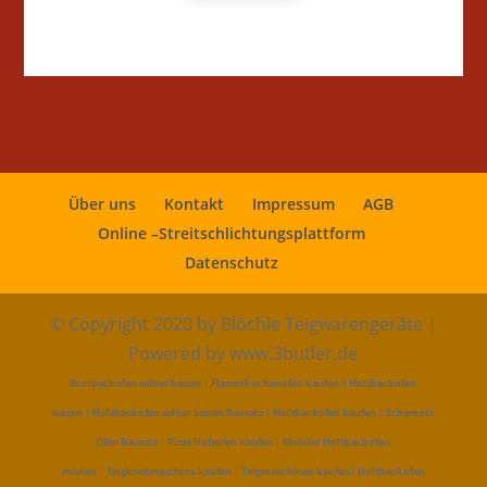
Über uns
Kontakt
Impressum
AGB
Online –Streitschlichtungsplattform
Datenschutz
© Copyright 2020 by Blöchle Teigwarengeräte |
Powered by www.3butler.de
Brotbackofen selber bauen
|
Flammkuchenofen kaufen
|
Holzbackofen
bauen
|
Holzbackofen selber bauen Bausatz
|
Holzbackofen kaufen
|
Schamott
Ofen Bausatz
|
Pizza Holzofen kaufen
|
Mobiler Holzbackofen
mieten
|
Teigknetmaschine kaufen
|
Teigmaschinen kaufen
|
Holzbackofen