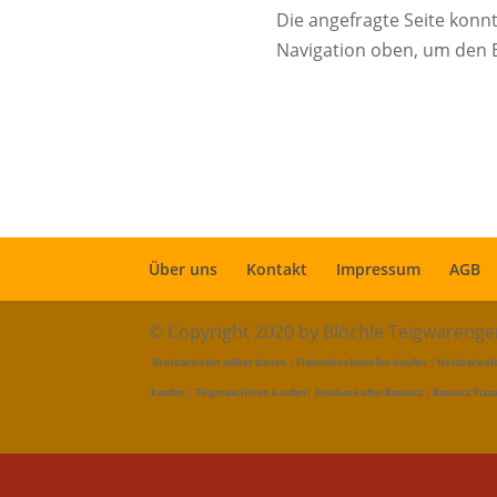
Die angefragte Seite konn
Navigation oben, um den B
Über uns
Kontakt
Impressum
AGB
© Copyright 2020 by Blöchle Teigwareng
Brotbackofen selber bauen
|
Flammkuchenofen kaufen
|
Holzbackof
kaufen
|
Teigmaschinen kaufen
|
Holzbackofen Bausatz
|
Bausatz Pizz