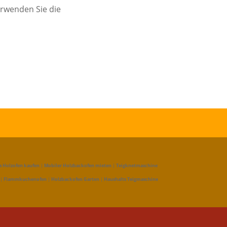
erwenden Sie die
a Holzofen kaufen
|
Mobiler Holzbackofen mieten
|
Teigknetmaschine
|
Flammkuchenofen
|
Holzbackofen Garten
|
Haushalts Teigmaschine