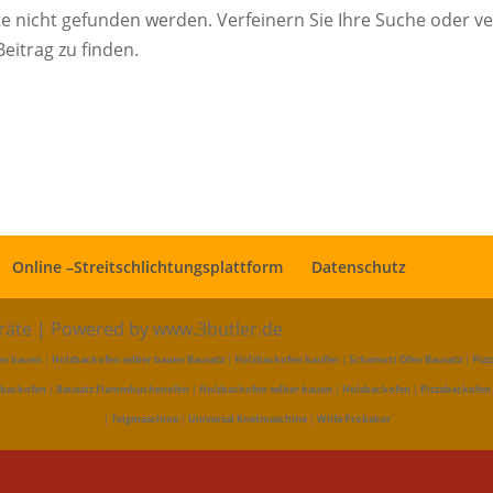
te nicht gefunden werden. Verfeinern Sie Ihre Suche oder v
eitrag zu finden.
Online –Streitschlichtungsplattform
Datenschutz
eräte | Powered by www.3butler.de
en bauen
|
Holzbackofen selber bauen Bausatz
|
Holzbackofen kaufen
|
Schamott Ofen Bausatz
|
Pizz
abackofen
|
Bausatz Flammkuchenofen
|
Holzbackofen selber bauen
|
Holzbackofen
|
Pizzabackofen
|
Teigmaschine
|
Universal Knetmaschine
|
Wilfa Probaker