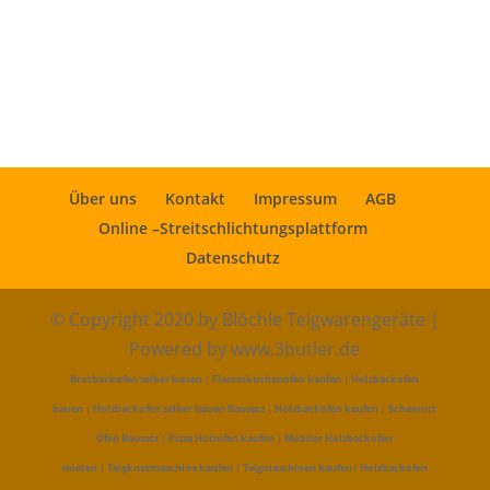
Über uns
Kontakt
Impressum
AGB
Online –Streitschlichtungsplattform
Datenschutz
© Copyright 2020 by Blöchle Teigwarengeräte |
Powered by www.3butler.de
Brotbackofen selber bauen
|
Flammkuchenofen kaufen
|
Holzbackofen
bauen
|
Holzbackofen selber bauen Bausatz
|
Holzbackofen kaufen
|
Schamott
Ofen Bausatz
|
Pizza Holzofen kaufen
|
Mobiler Holzbackofen
mieten
|
Teigknetmaschine kaufen
|
Teigmaschinen kaufen
|
Holzbackofen