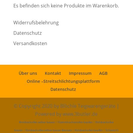
Es befinden sich keine Produkte im Warenkorb.
Widerrufsbelehrung
Datenschutz
Versandkosten
Über uns
Kontakt
Impressum
AGB
Online –Streitschlichtungsplattform
Datenschutz
© Copyright 2020 by Blöchle Teigwarengeräte |
Powered by www.3butler.de
Brotbackofen selber bauen
|
Flammkuchenofen kaufen
|
Holzbackofen
bauen
|
Holzbackofen selber bauen Bausatz
|
Holzbackofen kaufen
|
Schamott