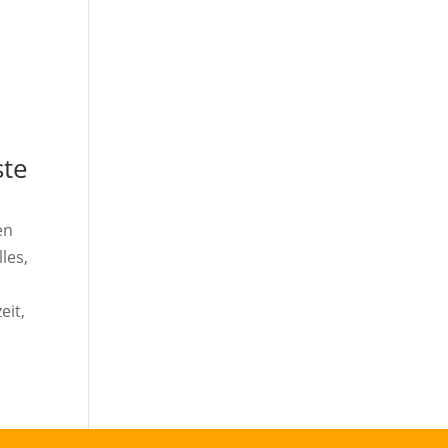
ste
en
lles,
eit,