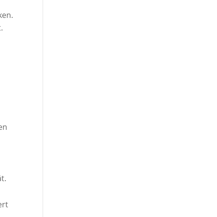
ken.
.
en
t.
ert