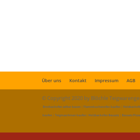
Über uns
Kontakt
Impressum
AGB
© Copyright 2020 by Blöchle Teigwareng
Brotbackofen selber bauen
|
Flammkuchenofen kaufen
|
Holzbackof
kaufen
|
Teigmaschinen kaufen
|
Holzbackofen Bausatz
|
Bausatz Pizz