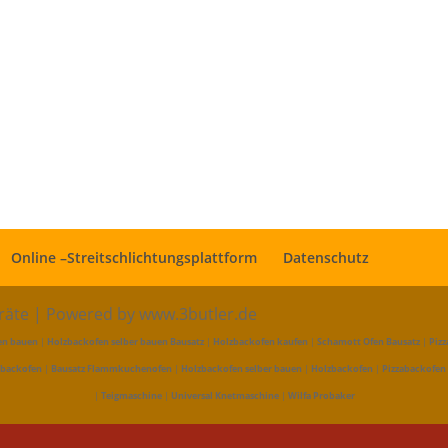
Online –Streitschlichtungsplattform
Datenschutz
eräte | Powered by www.3butler.de
en bauen
|
Holzbackofen selber bauen Bausatz
|
Holzbackofen kaufen
|
Schamott Ofen Bausatz
|
Pizz
abackofen
|
Bausatz Flammkuchenofen
|
Holzbackofen selber bauen
|
Holzbackofen
|
Pizzabackofen
|
Teigmaschine
|
Universal Knetmaschine
|
Wilfa Probaker