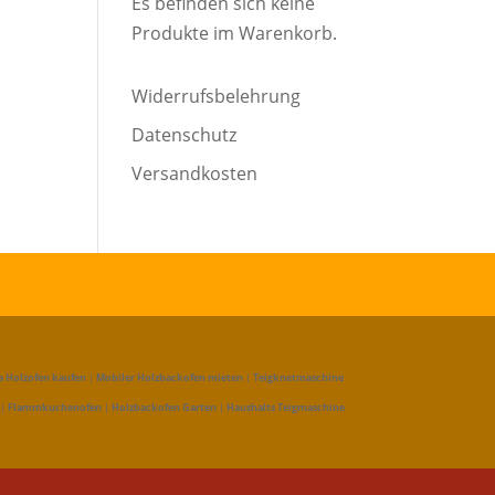
Es befinden sich keine
Produkte im Warenkorb.
Widerrufsbelehrung
Datenschutz
Versandkosten
a Holzofen kaufen
|
Mobiler Holzbackofen mieten
|
Teigknetmaschine
|
Flammkuchenofen
|
Holzbackofen Garten
|
Haushalts Teigmaschine