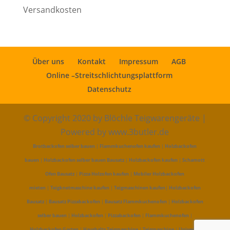
Versandkosten
Über uns
Kontakt
Impressum
AGB
Online –Streitschlichtungsplattform
Datenschutz
© Copyright 2020 by Blöchle Teigwarengeräte |
Powered by www.3butler.de
Brotbackofen selber bauen
|
Flammkuchenofen kaufen
|
Holzbackofen
bauen
|
Holzbackofen selber bauen Bausatz
|
Holzbackofen kaufen
|
Schamott
Ofen Bausatz
|
Pizza Holzofen kaufen
|
Mobiler Holzbackofen
mieten
|
Teigknetmaschine kaufen
|
Teigmaschinen kaufen
|
Holzbackofen
Bausatz
|
Bausatz Pizzabackofen
|
Bausatz Flammkuchenofen
|
Holzbackofen
selber bauen
|
Holzbackofen
|
Pizzabackofen
|
Flammkuchenofen
|
Holzbackofen Garten
|
Haushalts Teigmaschine
|
Teigmaschine
|
Universal