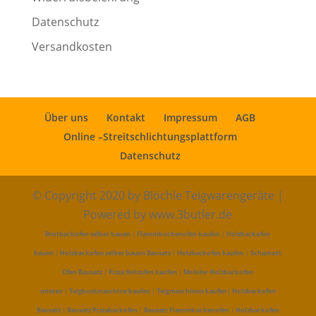
Datenschutz
Versandkosten
Über uns
Kontakt
Impressum
AGB
Online –Streitschlichtungsplattform
Datenschutz
© Copyright 2020 by Blöchle Teigwarengeräte |
Powered by www.3butler.de
Brotbackofen selber bauen
|
Flammkuchenofen kaufen
|
Holzbackofen
bauen
|
Holzbackofen selber bauen Bausatz
|
Holzbackofen kaufen
|
Schamott
Ofen Bausatz
|
Pizza Holzofen kaufen
|
Mobiler Holzbackofen
mieten
|
Teigknetmaschine kaufen
|
Teigmaschinen kaufen
|
Holzbackofen
Bausatz
|
Bausatz Pizzabackofen
|
Bausatz Flammkuchenofen
|
Holzbackofen