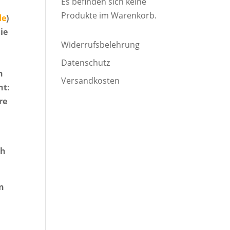
Es befinden sich keine
Produkte im Warenkorb.
de
)
ie
Widerrufsbelehrung
Datenschutz
n
Versandkosten
ht:
re
ch
en