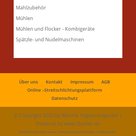
Mahlzubehör
Mühlen
Mühlen und Flocker - Kombigeräte
Spätzle- und Nudelmaschinen
Über uns
Kontakt
Impressum
AGB
Online –Streitschlichtungsplattform
Datenschutz
© Copyright 2020 by Blöchle Teigwarengeräte |
Powered by www.3butler.de
Brotbackofen selber bauen
|
Flammkuchenofen kaufen
|
Holzbackofen