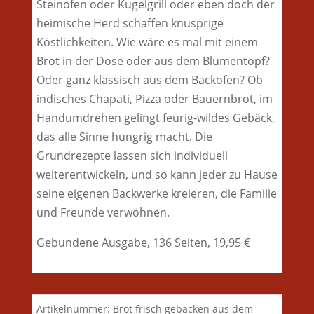
dem
Steinofen oder Kugelgrill oder eben doch der
Ofen
heimische Herd schaffen knusprige
oder
Köstlichkeiten. Wie wäre es mal mit einem
vom
Brot in der Dose oder aus dem Blumentopf?
Grill
Oder ganz klassisch aus dem Backofen? Ob
Menge
indisches Chapati, Pizza oder Bauernbrot, im
Handumdrehen gelingt feurig-wildes Gebäck,
das alle Sinne hungrig macht. Die
Grundrezepte lassen sich individuell
weiterentwickeln, und so kann jeder zu Hause
seine eigenen Backwerke kreieren, die Familie
und Freunde verwöhnen.
Gebundene Ausgabe, 136 Seiten, 19,95 €
Artikelnummer:
Brot frisch gebacken aus dem