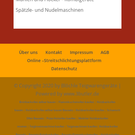
Spätzle- und Nudelmaschinen
Über uns
Kontakt
Impressum
AGB
Online –Streitschlichtungsplattform
Datenschutz
© Copyright 2020 by Blöchle Teigwarengeräte |
Powered by www.3butler.de
Brotbackofen selber bauen
|
Flammkuchenofen kaufen
|
Holzbackofen
bauen
|
Holzbackofen selber bauen Bausatz
|
Holzbackofen kaufen
|
Schamott
Ofen Bausatz
|
Pizza Holzofen kaufen
|
Mobiler Holzbackofen
mieten
|
Teigknetmaschine kaufen
|
Teigmaschinen kaufen
|
Holzbackofen
Bausatz
|
Bausatz Pizzabackofen
|
Bausatz Flammkuchenofen
|
Holzbackofen