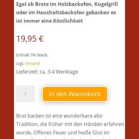
Egal ob Brote im Holzbackofen, Kugelgrill
oder im Haushaltsbackofen gebacken es
ist immer eine Köstlichkeit
19,95
€
Enthält 7% MwSt.
zzgl.
Versand
Lieferzeit: ca. 3-4 Werktage
Buch
In den Warenkorb
-
Brot
frisch
Brot backen ist eine wunderbare alte
gebacken
Tradition, die früher mit den Händen erfahren
aus
wurde. Offenes Feuer und heiße Glut im