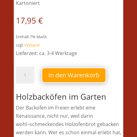
Kartoniert
17,95
€
Enthält 7% MwSt.
zzgl.
Versand
Lieferzeit: ca. 3-4 Werktage
Buch
In den Warenkorb
-
Holzbacköfen
Holzbacköfen im Garten
im
Garten
Der Backofen im Freien erlebt eine
Menge
Renaissance, nicht nur, weil darin
wohl¬schmeckendes Holzofenbrot gebacken
werden kann. Wer es schon einmal erlebt hat,