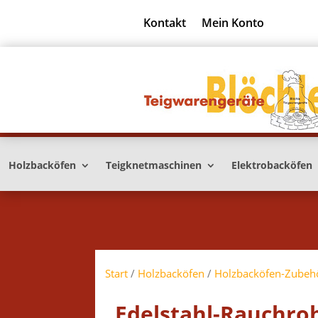
Kontakt
Mein Konto
Holzbacköfen
Teigknetmaschinen
Elektrobacköfen
Start
/
Holzbacköfen
/
Holzbacköfen-Zubeh
Edelstahl-Rauchro