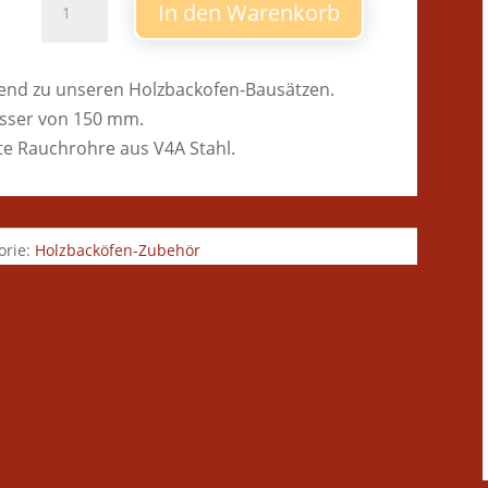
In den Warenkorb
Rauchrohr
Menge
end zu unseren Holzbackofen-Bausätzen.
sser von 150 mm.
te Rauchrohre aus V4A Stahl.
orie:
Holzbacköfen-Zubehör