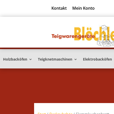
Kontakt
Mein Konto
Holzbacköfen
Teigknetmaschinen
Elektrobacköfen
Start
/
Backzubehör
/ Flammkuchenbrett