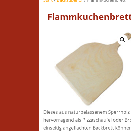
Flammkuchenbret
Dieses aus naturbelassenem Sperrholz 
hervorragend als Pizzaschaufel oder Br
einseitig angeflachten Backbrett könne