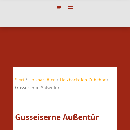
Start
/
Holzbacköfen
/
Holzbacköfen-Zubehör
/
Gusseiserne Außentür
Gusseiserne Außentür