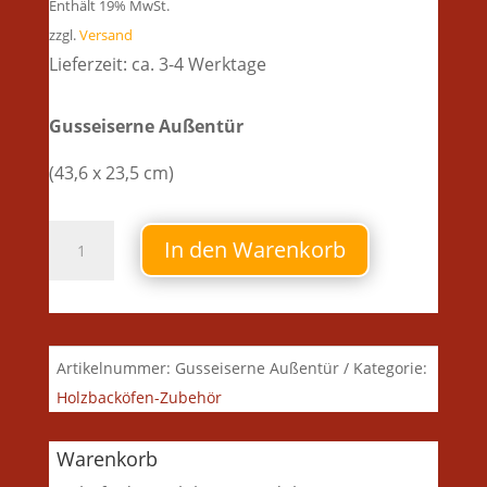
Enthält 19% MwSt.
zzgl.
Versand
Lieferzeit: ca. 3-4 Werktage
Gusseiserne Außentür
(43,6 x 23,5 cm)
Gusseiserne
In den Warenkorb
Außentür
Menge
Artikelnummer:
Gusseiserne Außentür
Kategorie:
Holzbacköfen-Zubehör
Warenkorb