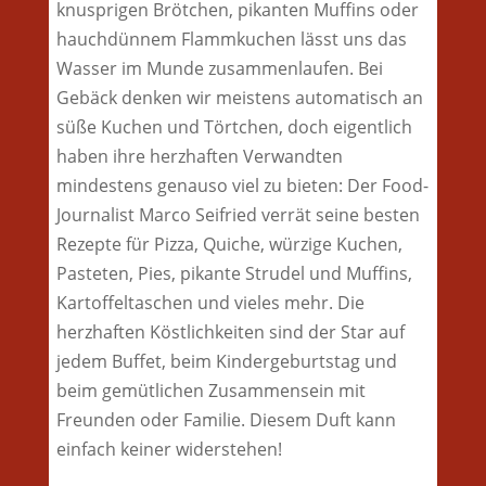
ofenfrisch
knusprigen Brötchen, pikanten Muffins oder
-
hauchdünnem Flammkuchen lässt uns das
Köstliche
Wasser im Munde zusammenlaufen. Bei
Rezepte
Gebäck denken wir meistens automatisch an
für
süße Kuchen und Törtchen, doch eigentlich
pikantes
haben ihre herzhaften Verwandten
Gebäck
mindestens genauso viel zu bieten: Der Food-
Menge
Journalist Marco Seifried verrät seine besten
Rezepte für Pizza, Quiche, würzige Kuchen,
Pasteten, Pies, pikante Strudel und Muffins,
Kartoffeltaschen und vieles mehr. Die
herzhaften Köstlichkeiten sind der Star auf
jedem Buffet, beim Kindergeburtstag und
beim gemütlichen Zusammensein mit
Freunden oder Familie. Diesem Duft kann
einfach keiner widerstehen!