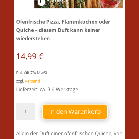
Ofenfrische Pizza,
Flammkuchen oder
Quiche – diesem Duft kann keiner
wiederstehen
14,99
€
Enthält 7% MwSt.
zzgl.
Versand
Lieferzeit: ca. 3-4 Werktage
Buch
In den Warenkorb
-
Knusprig,
herzhaft,
Allein der Duft einer ofenfrischen Quiche, von