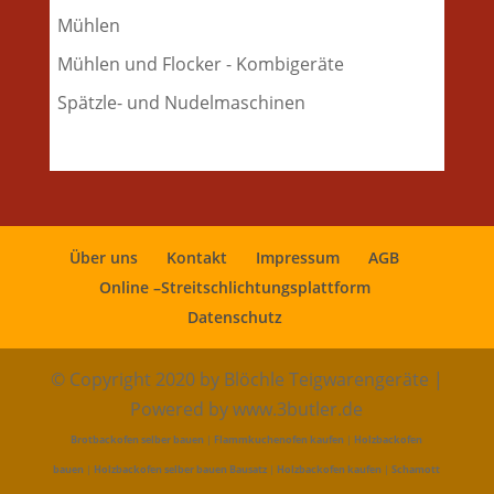
Mühlen
Mühlen und Flocker - Kombigeräte
Spätzle- und Nudelmaschinen
Über uns
Kontakt
Impressum
AGB
Online –Streitschlichtungsplattform
Datenschutz
© Copyright 2020 by Blöchle Teigwarengeräte |
Powered by www.3butler.de
Brotbackofen selber bauen
|
Flammkuchenofen kaufen
|
Holzbackofen
bauen
|
Holzbackofen selber bauen Bausatz
|
Holzbackofen kaufen
|
Schamott