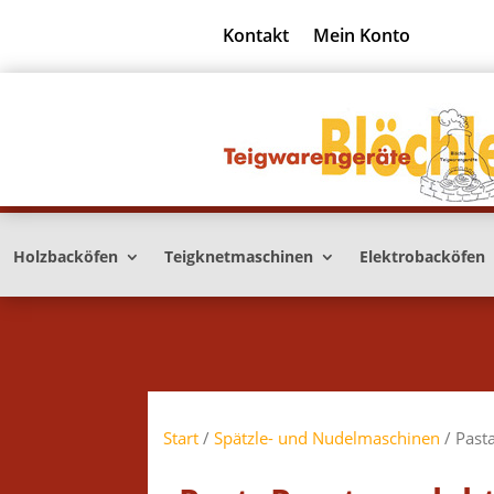
Kontakt
Mein Konto
Holzbacköfen
Teigknetmaschinen
Elektrobacköfen
Start
/
Spätzle- und Nudelmaschinen
/ Past