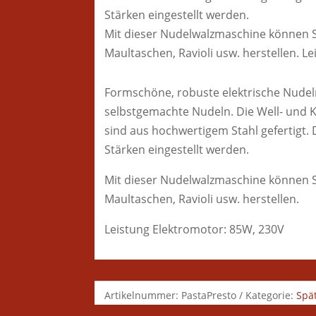
Stärken eingestellt werden.
Mit dieser Nudelwalzmaschine können Si
Maultaschen, Ravioli usw. herstellen. L
Formschöne, robuste elektrische Nudel
selbstgemachte Nudeln. Die Well- und
sind aus hochwertigem Stahl gefertigt
Stärken eingestellt werden.
Mit dieser Nudelwalzmaschine können Si
Maultaschen, Ravioli usw. herstellen.
Leistung Elektromotor: 85W, 230V
Artikelnummer:
PastaPresto
Kategorie:
Spä