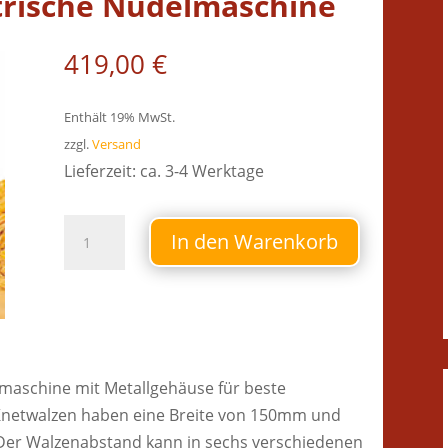
ktrische Nudelmaschine
419,00
€
Enthält 19% MwSt.
zzgl.
Versand
Lieferzeit: ca. 3-4 Werktage
PastaPresto
In den Warenkorb
-
elektrische
Nudelmaschine
Menge
.
maschine mit Metallgehäuse für beste
 Knetwalzen haben eine Breite von 150mm und
. Der Walzenabstand kann in sechs verschiedenen