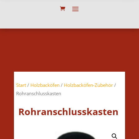
Start
/
Holzbacköfen
/
Holzbacköfen-Zubehör
/
Rohranschlusskasten
Rohranschlusskasten