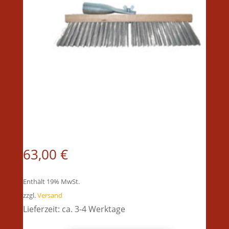
63,00
€
Enthält 19% MwSt.
zzgl.
Versand
Lieferzeit: ca. 3-4 Werktage