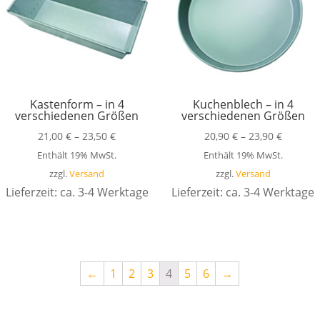
Kastenform – in 4
Kuchenblech – in 4
verschiedenen Größen
verschiedenen Größen
21,00
€
–
23,50
€
20,90
€
–
23,90
€
Enthält 19% MwSt.
Enthält 19% MwSt.
zzgl.
Versand
zzgl.
Versand
Lieferzeit: ca. 3-4 Werktage
Lieferzeit: ca. 3-4 Werktage
←
1
2
3
4
5
6
→