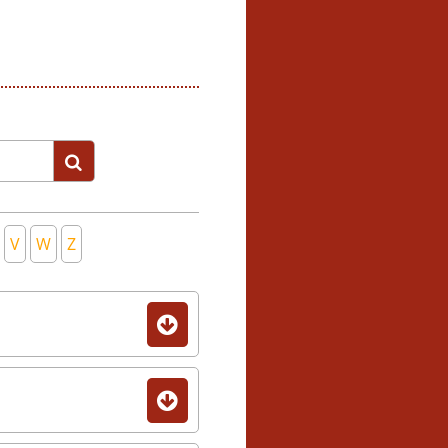
V
W
Z