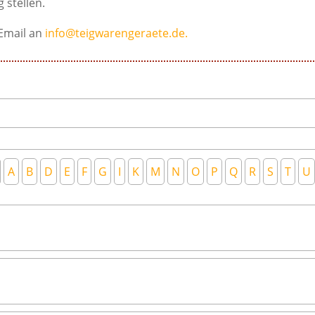
 stellen.
Email an
info@teigwarengeraete.de.
A
B
D
E
F
G
I
K
M
N
O
P
Q
R
S
T
U