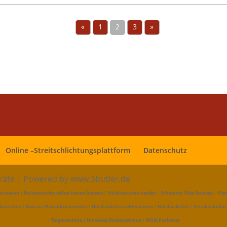
«
1
2
3
»
Online –Streitschlichtungsplattform
Datenschutz
eräte | Powered by www.3butler.de
en bauen
|
Holzbackofen selber bauen Bausatz
|
Holzbackofen kaufen
|
Schamott Ofen Bausatz
|
Pizz
abackofen
|
Bausatz Flammkuchenofen
|
Holzbackofen selber bauen
|
Holzbackofen
|
Pizzabackofen
|
Teigmaschine
|
Universal Knetmaschine
|
Wilfa Probaker