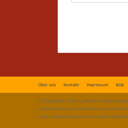
Über uns
Kontakt
Impressum
AGB
© Copyright 2020 by Blöchle Teigwareng
Brotbackofen selber bauen
|
Flammkuchenofen kaufen
|
Holzbackof
kaufen
|
Teigmaschinen kaufen
|
Holzbackofen Bausatz
|
Bausatz Pizz