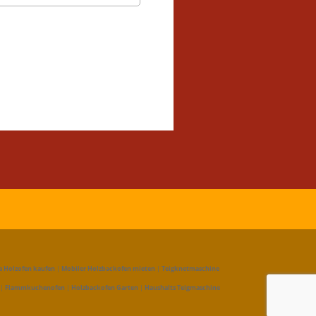
a Holzofen kaufen
|
Mobiler Holzbackofen mieten
|
Teigknetmaschine
|
Flammkuchenofen
|
Holzbackofen Garten
|
Haushalts Teigmaschine