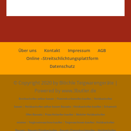
Über uns
Kontakt
Impressum
AGB
Online –Streitschlichtungsplattform
Datenschutz
© Copyright 2020 by Blöchle Teigwarengeräte |
Powered by www.3butler.de
Brotbackofen selber bauen
|
Flammkuchenofen kaufen
|
Holzbackofen
bauen
|
Holzbackofen selber bauen Bausatz
|
Holzbackofen kaufen
|
Schamott
Ofen Bausatz
|
Pizza Holzofen kaufen
|
Mobiler Holzbackofen
mieten
|
Teigknetmaschine kaufen
|
Teigmaschinen kaufen
|
Holzbackofen
Bausatz
|
Bausatz Pizzabackofen
|
Bausatz Flammkuchenofen
|
Holzbackofen