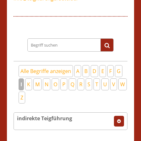
Begriff
suchen
Alle Begriffe anzeigen
A
B
D
E
F
G
I
K
M
N
O
P
Q
R
S
T
U
V
W
Z
indirekte Teigführung