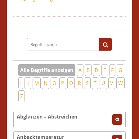
Begriff
suchen
Alle Begriffe anzeigen
A
B
D
E
F
G
I
K
M
N
O
P
Q
R
S
T
U
V
W
Z
Abglänzen – Abstreichen
Anbacktemperatur