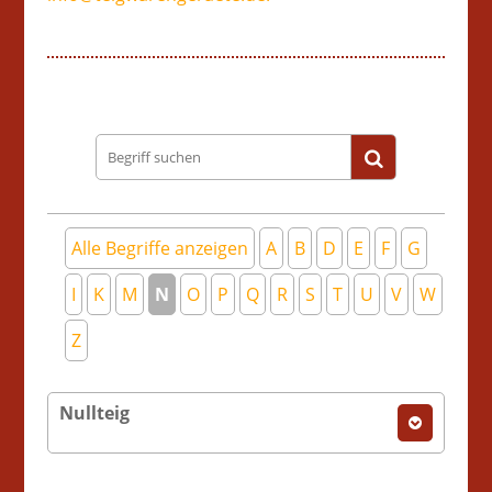
Begriff
suchen
Alle Begriffe anzeigen
A
B
D
E
F
G
I
K
M
N
O
P
Q
R
S
T
U
V
W
Z
Nullteig