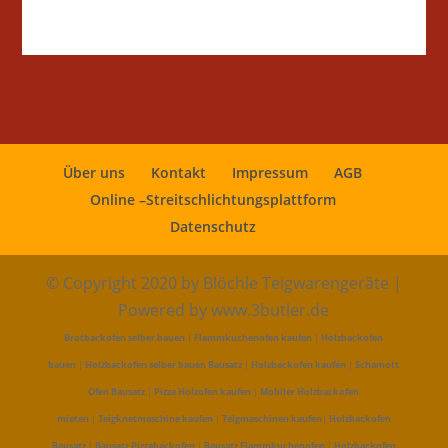
Über uns
Kontakt
Impressum
AGB
Online –Streitschlichtungsplattform
Datenschutz
© Copyright 2020 by Blöchle Teigwarengeräte |
Powered by www.3butler.de
Brotbackofen selber bauen
|
Flammkuchenofen kaufen
|
Holzbackofen
bauen
|
Holzbackofen selber bauen Bausatz
|
Holzbackofen kaufen
|
Schamott
Ofen Bausatz
|
Pizza Holzofen kaufen
|
Mobiler Holzbackofen
mieten
|
Teigknetmaschine kaufen
|
Teigmaschinen kaufen
|
Holzbackofen
Bausatz
|
Bausatz Pizzabackofen
|
Bausatz Flammkuchenofen
|
Holzbackofen