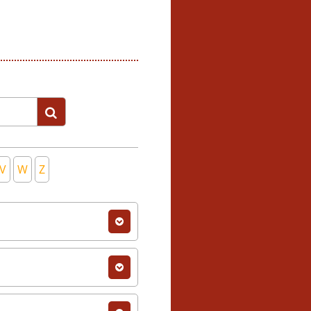
V
W
Z