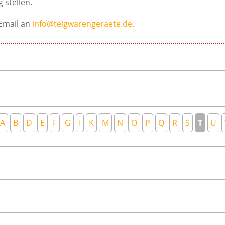
 stellen.
Email an
info@teigwarengeraete.de.
A
B
D
E
F
G
I
K
M
N
O
P
Q
R
S
T
U