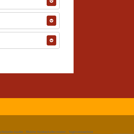
a Holzofen kaufen
|
Mobiler Holzbackofen mieten
|
Teigknetmaschine