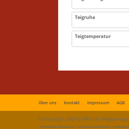
Teigruhe
Teigtemperatur
Über uns
Kontakt
Impressum
AGB
© Copyright 2020 by Blöchle Teigwareng
Brotbackofen selber bauen
|
Flammkuchenofen kaufen
|
Holzbackof