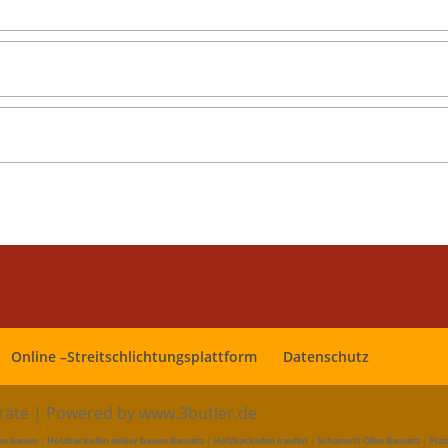
Online –Streitschlichtungsplattform
Datenschutz
eräte | Powered by www.3butler.de
en bauen
|
Holzbackofen selber bauen Bausatz
|
Holzbackofen kaufen
|
Schamott Ofen Bausatz
|
Pizz