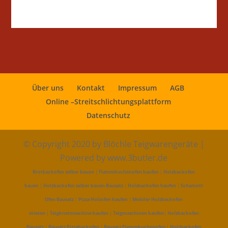
Über uns
Kontakt
Impressum
AGB
Online –Streitschlichtungsplattform
Datenschutz
© Copyright 2020 by Blöchle Teigwarengeräte |
Powered by www.3butler.de
Brotbackofen selber bauen
|
Flammkuchenofen kaufen
|
Holzbackofen
bauen
|
Holzbackofen selber bauen Bausatz
|
Holzbackofen kaufen
|
Schamott
Ofen Bausatz
|
Pizza Holzofen kaufen
|
Mobiler Holzbackofen
mieten
|
Teigknetmaschine kaufen
|
Teigmaschinen kaufen
|
Holzbackofen
Bausatz
|
Bausatz Pizzabackofen
|
Bausatz Flammkuchenofen
|
Holzbackofen