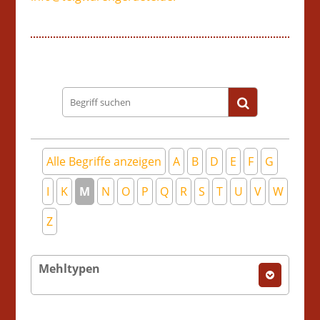
Begriff
suchen
Alle Begriffe anzeigen
A
B
D
E
F
G
I
K
M
N
O
P
Q
R
S
T
U
V
W
Z
Mehltypen